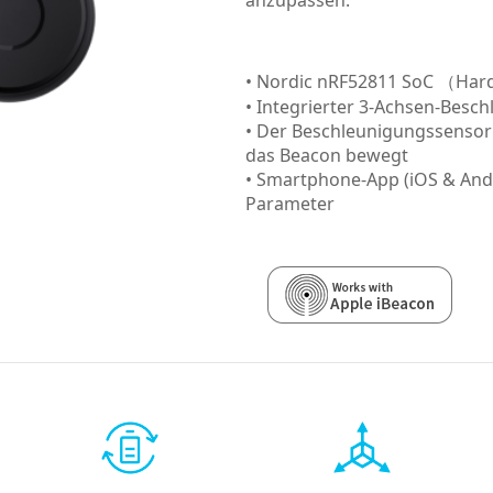
anzupassen.
• Nordic nRF52811 SoC （Hard
• Integrierter 3-Achsen-Besc
• Der Beschleunigungssenso
das Beacon bewegt
• Smartphone-App (iOS & Andro
Parameter