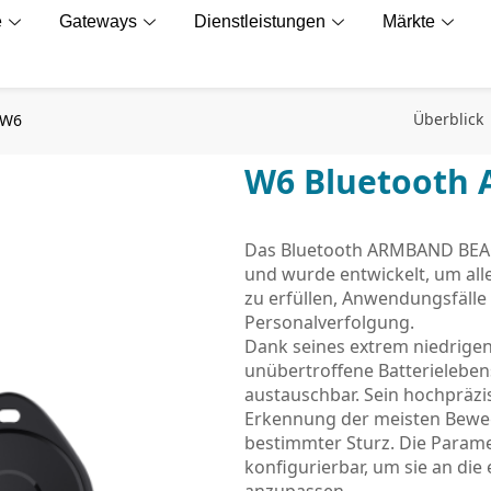
e
Gateways
Dienstleistungen
Märkte
Überblick
 W6
W6 Bluetooth
Das Bluetooth ARMBAND BEAC
und wurde entwickelt, um al
zu erfüllen, Anwendungsfälle
Personalverfolgung.
Dank seines extrem niedrigen
unübertroffene Batterieleben
austauschbar. Sein hochpräzi
Erkennung der meisten Beweg
bestimmter Sturz. Die Param
konfigurierbar, um sie an d