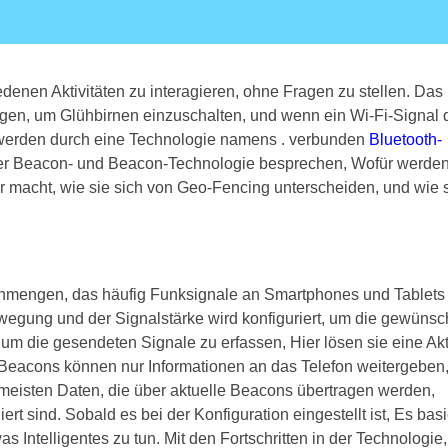
denen Aktivitäten zu interagieren, ohne Fragen zu stellen. Das
legen, um Glühbirnen einzuschalten, und wenn ein Wi-Fi-Signal 
ge werden durch eine Technologie namens . verbunden
Bluetooth-
 der Beacon- und Beacon-Technologie besprechen, Wofür werde
r macht, wie sie sich von Geo-Fencing unterscheiden, und wie 
enmengen, das häufig Funksignale an Smartphones und Tablets 
egung und der Signalstärke wird konfiguriert, um die gewünsc
m die gesendeten Signale zu erfassen, Hier lösen sie eine Ak
 Beacons können nur Informationen an das Telefon weitergeben
e meisten Daten, die über aktuelle Beacons übertragen werden,
rt sind. Sobald es bei der Konfiguration eingestellt ist, Es basi
s Intelligentes zu tun. Mit den Fortschritten in der Technologie,