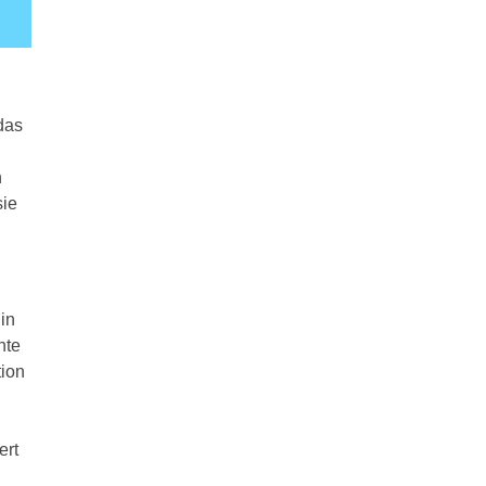
das
n
sie
in
hte
tion
,
ert