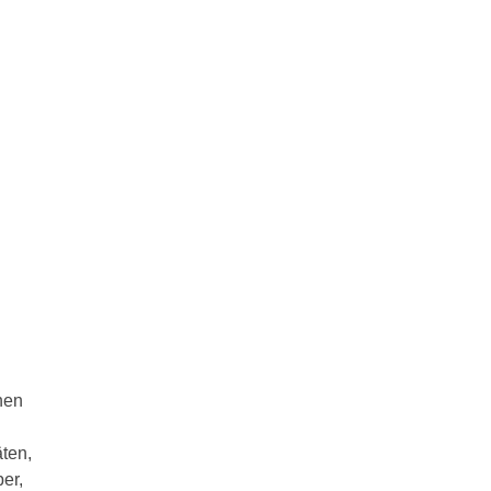
nen
ten,
er,