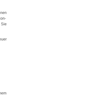
nnen
con-
 Sie
euer
inem