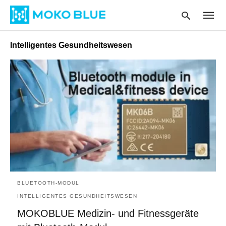
Intelligentes Gesundheitswesen
Type
your
searc
query
and
hit
enter
:
BLUETOOTH-MODUL
INTELLIGENTES GESUNDHEITSWESEN
MOKOBLUE Medizin- und Fitnessgeräte