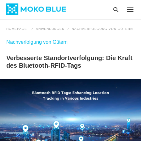
HOMEPAGE
ANWENDUNGEN
NACHVERFOLGUNG VON GÜTERN
Nachverfolgung von Gütern
Type
your
Verbesserte Standortverfolgung: Die Kraft
searc
query
des Bluetooth-RFID-Tags
and
hit
enter
: